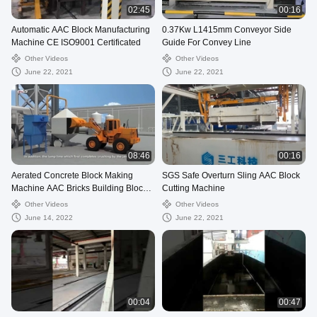
02:45
00:16
Automatic AAC Block Manufacturing
0.37Kw L1415mm Conveyor Side
Machine CE ISO9001 Certificated
Guide For Convey Line
Other Videos
Other Videos
June 22, 2021
June 22, 2021
08:46
00:16
Aerated Concrete Block Making
SGS Safe Overturn Sling AAC Block
Machine AAC Bricks Building Block
Cutting Machine
Manufacturing Plant
Other Videos
Other Videos
June 14, 2022
June 22, 2021
00:04
00:47