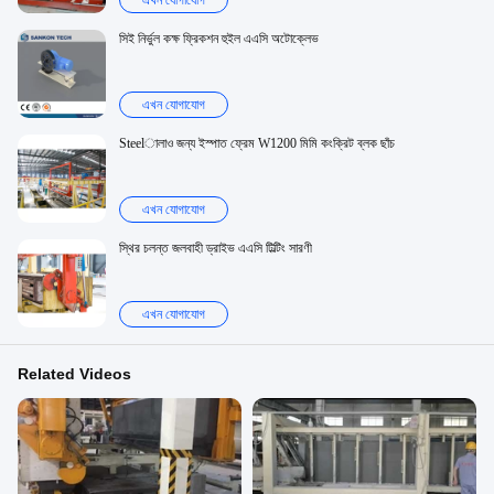
এখন যোগাযোগ
সিই নির্ভুল কক্ষ ফ্রিকশন হুইল এএসি অটোক্লেভ
এখন যোগাযোগ
Steelালাও জন্য ইস্পাত ফ্রেম W1200 মিমি কংক্রিট ব্লক ছাঁচ
এখন যোগাযোগ
স্থির চলন্ত জলবাহী ড্রাইভ এএসি টিল্টিং সারণী
এখন যোগাযোগ
Related Videos