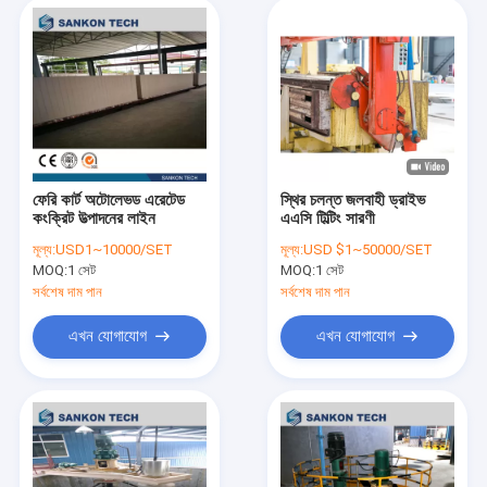
ফেরি কার্ট অটোলেভড এরেটেড
স্থির চলন্ত জলবাহী ড্রাইভ
কংক্রিট উত্পাদনের লাইন
এএসি টিল্টিং সারণী
মূল্য:
USD1~10000/SET
মূল্য:
USD $1~50000/SET
MOQ:
1 সেট
MOQ:
1 সেট
সর্বশেষ দাম পান
সর্বশেষ দাম পান
এখন যোগাযোগ
এখন যোগাযোগ