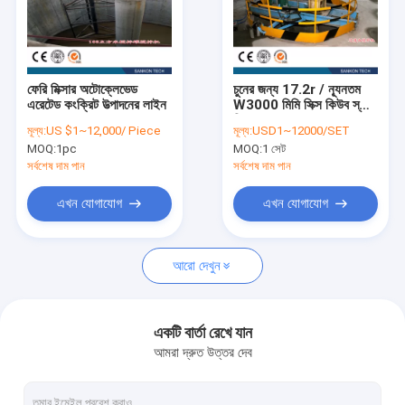
ফেরি মিক্সার অটোক্লেভেড
চুনের জন্য 17.2r / ন্যূনতম
এরেটেড কংক্রিট উত্পাদনের লাইন
W3000 মিমি সিক্স কিউব স্লারি
মিক্সার
মূল্য:
US $1~12,000/ Piece
মূল্য:
USD1~12000/SET
MOQ:
1pc
MOQ:
1 সেট
সর্বশেষ দাম পান
সর্বশেষ দাম পান
এখন যোগাযোগ
এখন যোগাযোগ
আরো দেখুন
একটি বার্তা রেখে যান
আমরা দ্রুত উত্তর দেব