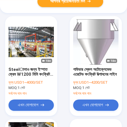
আপনার প্রয়োজনীয়তা দিন
Steelালাও জন্য ইস্পাত
পাউডার স্কেল অটোক্লেভেড
ফ্রেম W1200 মিমি কংক্রিট
এরেটেড কংক্রিট উত্পাদনের লাইন
ব্লক ছাঁচ
মূল্য:
USD1~4000/SET
মূল্য:
USD1~4200/SET
MOQ:
1 সেট
MOQ:
1 সেট
সর্বশেষ দাম পান
সর্বশেষ দাম পান
এখন যোগাযোগ
এখন যোগাযোগ