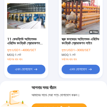
11 কেডব্লিউ অটোলেভড
স্ক্রু কনভেয়র অটোলেভড এরিটেড
এরিটেড কংক্রিট প্রোডাকশন
কংক্রিট প্রোডাকশন লাইন
লাইন
মূল্য:
USD1~4000/SET
মূল্য:
USD1~3000/SET
MOQ:
1 সেট
MOQ:
1 সেট
সর্বশেষ দাম পান
সর্বশেষ দাম পান
এখন যোগাযোগ
এখন যোগাযোগ
আপনার সময় বাঁচান
আমাদের সাথে সেরা পণ্য যোগাযোগ করুন।