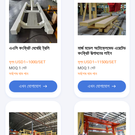
এএসি কংক্রিট দেখেছি ট্রলি
মার্জ মডেল অটোক্লেভেড এরেটেড
কংক্রিট উত্পাদনের লাইন
মূল্য:
USD1~1000/SET
মূল্য:
USD1~11500/SET
MOQ:
1 সেট
MOQ:
1 সেট
সর্বশেষ দাম পান
সর্বশেষ দাম পান
এখন যোগাযোগ
এখন যোগাযোগ
বাড়ি
পণ্য
আমাদের সম্পর্কে