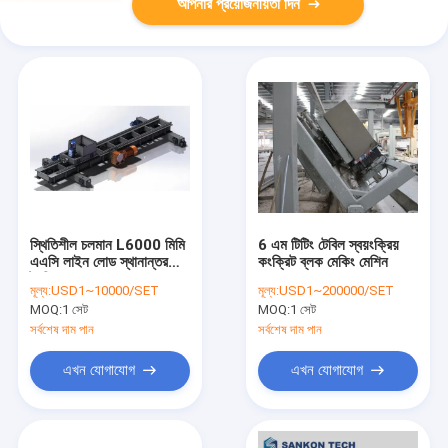
আপনার প্রয়োজনীয়তা দিন
স্থিতিশীল চলমান L6000 মিমি
6 এম টিটিং টেবিল স্বয়ংক্রিয়
এএসি লাইন লোড স্থানান্তর
কংক্রিট ব্লক মেকিং মেশিন
ট্রলি
মূল্য:
USD1~10000/SET
মূল্য:
USD1~200000/SET
MOQ:
1 সেট
MOQ:
1 সেট
সর্বশেষ দাম পান
সর্বশেষ দাম পান
এখন যোগাযোগ
এখন যোগাযোগ