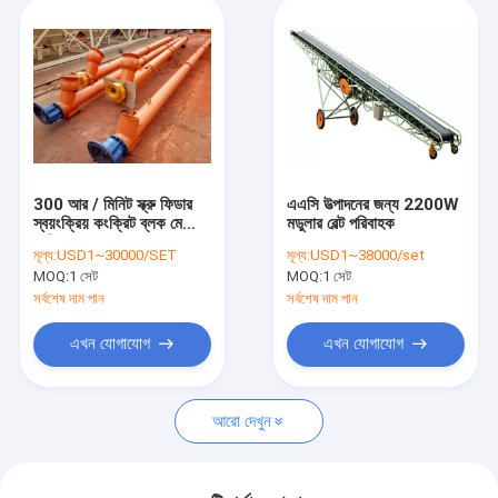
300 আর / মিনিট স্ক্রু ফিডার
এএসি উত্পাদনের জন্য 2200W
স্বয়ংক্রিয় কংক্রিট ব্লক মেকিং
মডুলার বেল্ট পরিবাহক
মেশিন
মূল্য:
USD1~30000/SET
মূল্য:
USD1~38000/set
MOQ:
1 সেট
MOQ:
1 সেট
সর্বশেষ দাম পান
সর্বশেষ দাম পান
এখন যোগাযোগ
এখন যোগাযোগ
আরো দেখুন