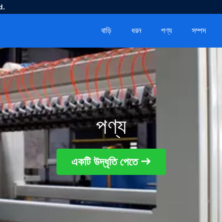
d.
বাড়ি
ধরন
পণ্য
সম্পদ
পণ্য
একটি উদ্ধৃতি পেতে