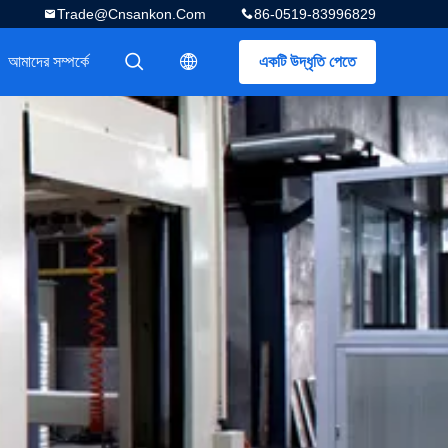
Trade@cnsankon.com
86-0519-83996829
আমাদের সম্পর্কে
একটি উদ্ধৃতি পেতে
描述
描述