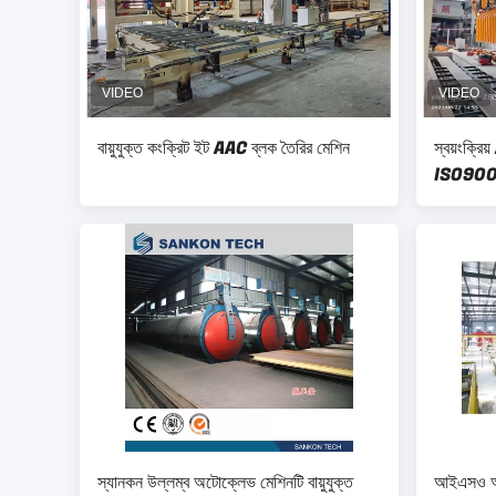
বায়ুযুক্ত কংক্রিট ইট AAC ব্লক তৈরির মেশিন
স্বয়ংক্রি
ISO9001 
স্যানকন উল্লম্ব অটোক্লেভ মেশিনটি বায়ুযুক্ত
আইএসও অনু