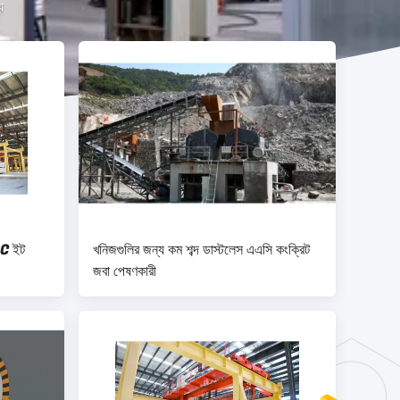
য
AC ইট
খনিজগুলির জন্য কম শব্দ ডাস্টলেস এএসি কংক্রিট
জবা পেষণকারী