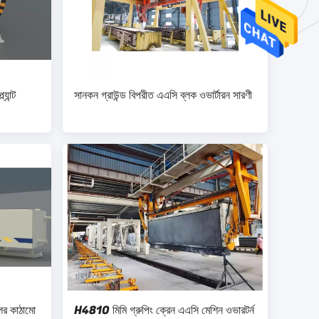
যান্ট
সানকন গ্রাউন্ড বিপরীত এএসি ব্লক ওভার্টারন সারণী
িলের কাঠামো
H4810 মিমি গ্রুপিং ক্রেন এএসি মেশিন ওভারটর্ন