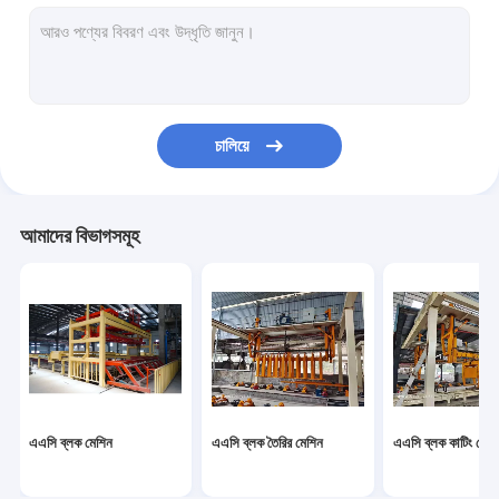
অটোক্লেভড এরেটেড কংক্রিট উত্পাদনের লাইন
ব্লক ব্রিক মেশিন
মোবাইল কংক্রিট ব্লক মেকিং মেশিন
চালিয়ে
এএসি ব্লক প্লান্ট যন্ত্রপাতি
এএসি মেশিন ওভারটেন টেবিল
আমাদের বিভাগসমূহ
এএসি ব্লক মেশিন
এএসি ব্লক তৈরির মেশিন
এএসি ব্লক কাটিং মেশি