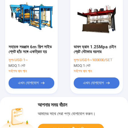
সহায়ক সরঞ্জাম 6m শিল্প সাইড
ডাবল ড্রাম 1.25Mpa চেইন
প্লেট ছাঁচ সঙ্গে একত্রিত হয়
গ্রেট স্টোকার বয়লার
মূল্য:
USD 1~
মূল্য:
USD1~100000/SET
MOQ:
1 সেট
MOQ:
1 সেট
সর্বশেষ দাম পান
সর্বশেষ দাম পান
এখন যোগাযোগ
এখন যোগাযোগ
আপনার সময় বাঁচান
আমাদের সাথে সেরা পণ্য যোগাযোগ করুন।