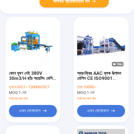
আপনার প্রয়োজনীয়তা দিন
কোন দূষণ নেই 380V
স্বয়ংক্রিয় AAC ব্লক উত্পাদন
30m3/H ছাঁচ অয়েলিং মেশিন
মেশিন CE ISO9001
স্বয়ংক্রিয়
প্রত্যয়িত
মূল্য:
USD1~120000/SET
মূল্য:
10000~
MOQ:
1 সেট
MOQ:
1 সেট
সর্বশেষ দাম পান
সর্বশেষ দাম পান
এখন যোগাযোগ
এখন যোগাযোগ