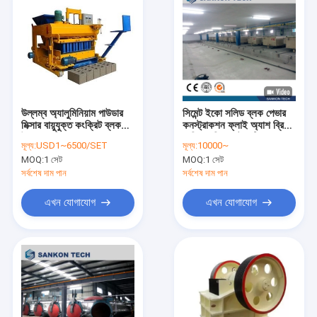
উল্লম্ব অ্যালুমিনিয়াম পাউডার
সিমেন্ট ইকো সলিড ব্লক পেভার
মিক্সার বায়ুযুক্ত কংক্রিট ব্লক
কনস্ট্রাকশন ফ্লাই অ্যাশ ব্রিক
উত্পাদন মেশিন
মেকিং মেশিন অটোমেটিক
মূল্য:
USD1~6500/SET
মূল্য:
10000~
MOQ:
1 সেট
MOQ:
1 সেট
সর্বশেষ দাম পান
সর্বশেষ দাম পান
এখন যোগাযোগ
এখন যোগাযোগ
বাড়ি
পণ্য
আমাদের সম্পর্কে