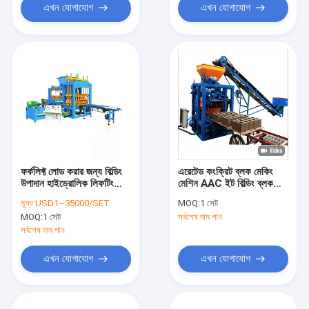
এখন যোগাযোগ
এখন যোগাযোগ
ফর্কলিফ্ট লোড করার জন্য বিল্ডিং
এরেটেড কংক্রিট ব্লক মেকিং
উপাদান হাইড্রোলিক লিফটিং
মেশিন AAC ইট বিল্ডিং ব্লক
প্যালেট স্টেশন
ম্যানুফ্যাকচারিং প্ল্যান্ট
মূল্য:
USD1~35000/SET
MOQ:
1 সেট
MOQ:
1 সেট
সর্বশেষ দাম পান
সর্বশেষ দাম পান
এখন যোগাযোগ
এখন যোগাযোগ