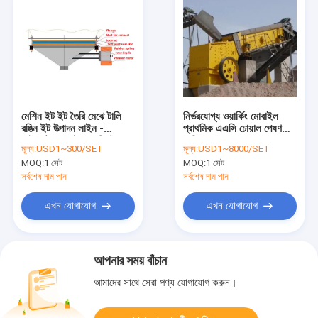
মেশিন ইট ইট তৈরি মেঝে টালি
নির্ভরযোগ্য ওয়ার্কিং মোবাইল
রঙিন ইট উত্পাদন লাইন -
প্রাথমিক এএসি চোয়াল পেষণকারী
ভাইব্রেটর মোবাইল কংক্রিট ব্লক
মেশিন
মূল্য:
USD1~300/SET
মূল্য:
USD1~8000/SET
মেকিং মেশিন
MOQ:
1 সেট
MOQ:
1 সেট
সর্বশেষ দাম পান
সর্বশেষ দাম পান
এখন যোগাযোগ
এখন যোগাযোগ
আপনার সময় বাঁচান
আমাদের সাথে সেরা পণ্য যোগাযোগ করুন।