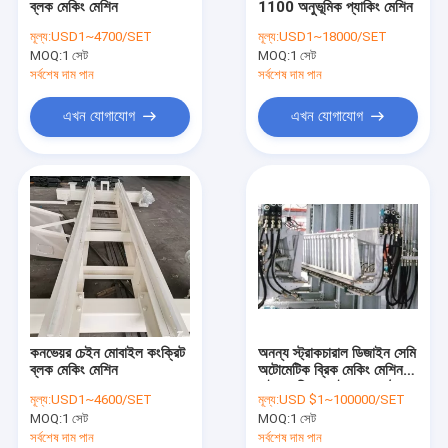
ব্লক মেকিং মেশিন
1100 অনুভূমিক প্যাকিং মেশিন
অটোক্লেভড এরেটেড কংক্রিট উত্পাদনের লাইন
মূল্য:
USD1~4700/SET
মূল্য:
USD1~18000/SET
MOQ:
ব্লক ব্রিক মেশিন
1 সেট
MOQ:
1 সেট
সর্বশেষ দাম পান
সর্বশেষ দাম পান
মোবাইল কংক্রিট ব্লক মেকিং মেশিন
এখন যোগাযোগ
এখন যোগাযোগ
এএসি ব্লক প্লান্ট যন্ত্রপাতি
এএসি মেশিন ওভারটেন টেবিল
কনভেয়র চেইন মোবাইল কংক্রিট
অনন্য স্ট্রাকচারাল ডিজাইন সেমি
ব্লক মেকিং মেশিন
অটোমেটিক ব্রিক মেকিং মেশিন
হাইড্রোলিক ড্রাইভ সেপারেটর
মূল্য:
USD1~4600/SET
মূল্য:
USD $1~100000/SET
AAC ব্রিকস মেশিন
MOQ:
1 সেট
MOQ:
1 সেট
সর্বশেষ দাম পান
সর্বশেষ দাম পান