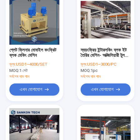
প্লেট ক্লিনার মোবাইল কংক্রিট
স্বয়ংক্রিয় ইন্টারলকিং ব্লক ইট
ব্লক মেকিং মেশিন
তৈরির মেশিন- অক্জিলিয়ারী টুলস
অটোক্লেভ সাইড প্লেট
মূল্য:
USD1~4000/SET
মূল্য:
USD1~3000/PC
MOQ:
1 সেট
MOQ:
1pc
সর্বশেষ দাম পান
সর্বশেষ দাম পান
এখন যোগাযোগ
এখন যোগাযোগ
বাড়ি
পণ্য
আমাদের সম্পর্কে