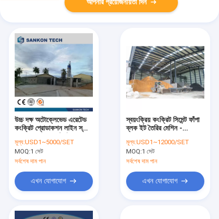
আপনার প্রয়োজনীয়তা দিন
উচ্চ দক্ষ অটোক্লেভেড এরেটেড
স্বয়ংক্রিয় কংক্রিট সিমেন্ট ফাঁপা
কংক্রিট প্রোডাকশন লাইন স্লারি
ব্লক ইট তৈরির মেশিন -
স্কেল মোবাইল কংক্রিট ব্লক
সমানভাবে দ্রুত নাড়ুন
মূল্য:
USD1~5000/SET
মূল্য:
USD1~12000/SET
মেকিং মেশিন
PIRUING SANKON
MOQ:
1 সেট
MOQ:
1 সেট
380V Pouring Mixer
সর্বশেষ দাম পান
সর্বশেষ দাম পান
এখন যোগাযোগ
এখন যোগাযোগ