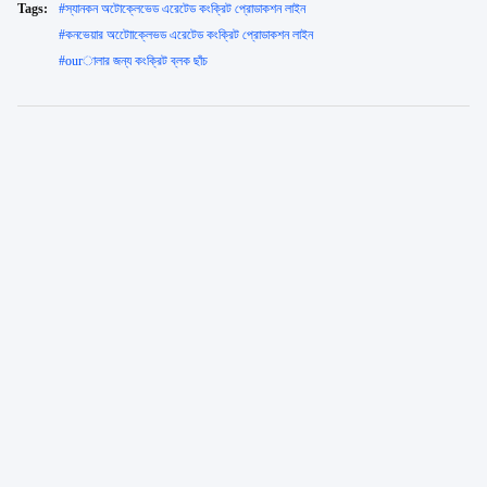
Tags:
#
স্যানকন অটোক্লেভেড এরেটেড কংক্রিট প্রোডাকশন লাইন
#
কনভেয়ার অটোোক্লেভড এরেটেড কংক্রিট প্রোডাকশন লাইন
#
ourালার জন্য কংক্রিট ব্লক ছাঁচ