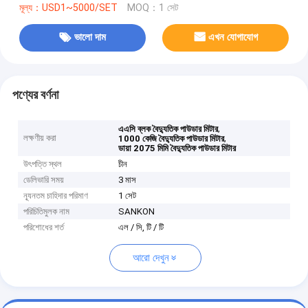
মূল্য：USD1~5000/SET
MOQ：1 সেট
ভালো দাম
এখন যোগাযোগ
পণ্যের বর্ণনা
,
এএসি ব্লক বৈদ্যুতিক পাউডার মিটার
লক্ষণীয় করা
,
1000 কেজি বৈদ্যুতিক পাউডার মিটার
ডায়া 2075 মিমি বৈদ্যুতিক পাউডার মিটার
উৎপত্তি স্থল
চীন
ডেলিভারি সময়
3 মাস
ন্যূনতম চাহিদার পরিমাণ
1 সেট
পরিচিতিমুলক নাম
SANKON
পরিশোধের শর্ত
এল / সি, টি / টি
আরো দেখুন