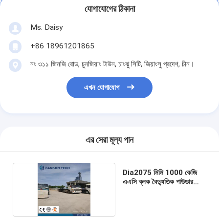
যোগাযোগের ঠিকানা
Ms. Daisy
+86 18961201865
নং ৩১১ জিনজি রোড, চুনজিয়াং টাউন, চাংঝু সিটি, জিয়াংসু প্রদেশ, চীন।
এখন যোগাযোগ
এর সেরা মূল্য পান
Dia2075 মিমি 1000 কেজি
এএসি ব্লক বৈদ্যুতিক পাউডার
মিটার