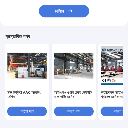
চালিয়ে
প্রস্তাবিত পণ্য
উচ্চ নির্ভুলতা AAC অয়েলিং
আইএসও এএসি রেবার স্ট্রেইটিং
অটোক্লেভ লাইটওয়েট 
মেশিন
এবং কাটিং মেশিন
প্যানেল মেশিন-অটোক
ভালো দাম
ভালো দাম
ভালো দাম