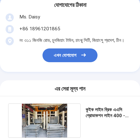
যোগাযোগের ঠিকানা
Ms. Daisy
+86 18961201865
নং ৩১১ জিনজি রোড, চুনজিয়াং টাউন, চাংঝু সিটি, জিয়াংসু প্রদেশ, চীন।
এখন যোগাযোগ
এর সেরা মূল্য পান
কুইক লাইম ব্রিক এএসি
প্রোডাকশন লাইন 400 -
1000 কিলোওয়াট