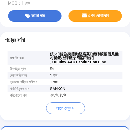
MOQ：1 সেট
ভালো দাম
এখন যোগাযোগ
পণ্যের বর্ণনা
鎮ㄨ鎵剧殑璧勬簮宸茶鍒犻櫎銆佸凡鏇
লক্ষণীয় করা
村悕鎴栨殏鏃朵笉鍙敤銆
,
1000kW AAC Production Line
উৎপত্তি স্থল
চীন
ডেলিভারি সময়
1 মাস
ন্যূনতম চাহিদার পরিমাণ
1 সেট
পরিচিতিমুলক নাম
SANKON
পরিশোধের শর্ত
এল/সি, টি/টি
আরো দেখুন