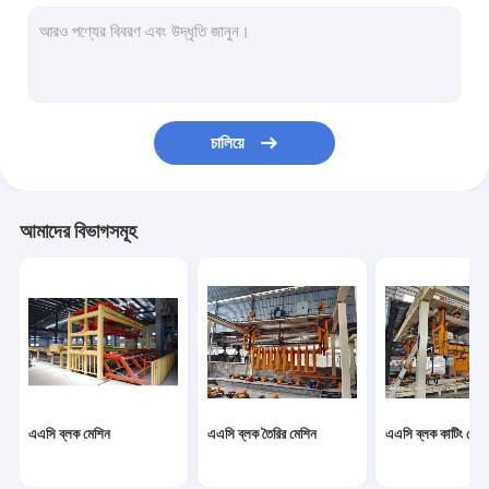
অটোক্লেভড এরেটেড কংক্রিট উত্পাদনের লাইন
ব্লক ব্রিক মেশিন
মোবাইল কংক্রিট ব্লক মেকিং মেশিন
চালিয়ে
এএসি ব্লক প্লান্ট যন্ত্রপাতি
এএসি মেশিন ওভারটেন টেবিল
আমাদের বিভাগসমূহ
এএসি ব্লক মেশিন
এএসি ব্লক তৈরির মেশিন
এএসি ব্লক কাটিং মেশি