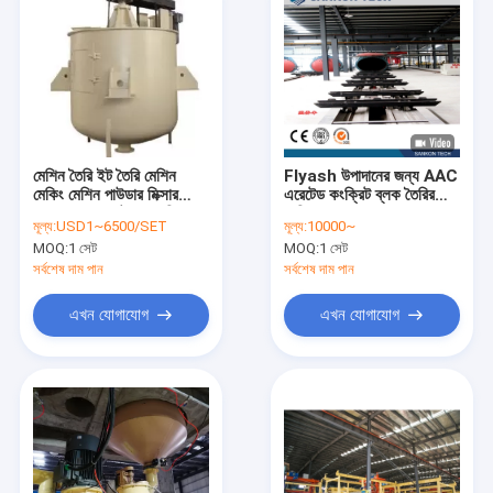
মেশিন তৈরি ইট তৈরি মেশিন
Flyash উপাদানের জন্য AAC
মেকিং মেশিন পাউডার মিক্সার
এরেটেড কংক্রিট ব্লক তৈরির
AAC ব্লক প্লান্ট যন্ত্রপাতি
মেশিন
মূল্য:
USD1~6500/SET
মূল্য:
10000~
MOQ:
1 সেট
MOQ:
1 সেট
সর্বশেষ দাম পান
সর্বশেষ দাম পান
এখন যোগাযোগ
এখন যোগাযোগ
বাড়ি
পণ্য
আমাদের সম্পর্কে