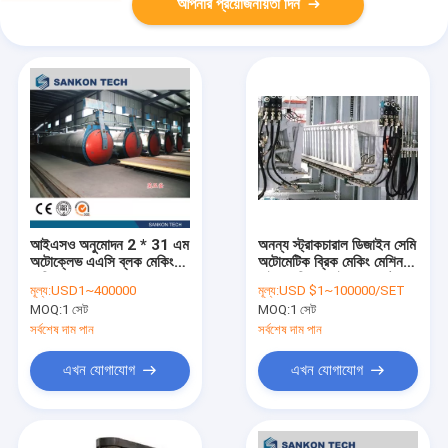
আপনার প্রয়োজনীয়তা দিন
আইএসও অনুমোদন 2 * 31 এম
অনন্য স্ট্রাকচারাল ডিজাইন সেমি
অটোক্লেভ এএসি ব্লক মেকিং
অটোমেটিক ব্রিক মেকিং মেশিন
মেশিন
হাইড্রোলিক ড্রাইভ সেপারেটর
মূল্য:
USD1~400000
মূল্য:
USD $1~100000/SET
AAC ব্রিকস মেশিন
MOQ:
1 সেট
MOQ:
1 সেট
সর্বশেষ দাম পান
সর্বশেষ দাম পান
এখন যোগাযোগ
এখন যোগাযোগ