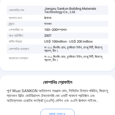
Jiangsu Sankon Building Materials
কোমপানির নাম
Technology Co., Ltd.
ব্যবসার ধরণ:
উত্পাদক
ব্র্যান্ড:
সানকন
এমপ্লয়িজ নং:
100~200সম্প্রদায়
বছর প্রতিষ্ঠিত:
2007
বার্ষিক বিক্রয়:
US$ 100million - US$ 200 million
নং ৩১১ জিনজি রোড, চুনজিয়াং টাউন, চাংঝু সিটি, জিয়াংসু
কোম্পানির অবস্থান
প্রদেশ, চীন।
নং ৩১১ জিনজি রোড, চুনজিয়াং টাউন, চাংঝু সিটি, জিয়াংসু
কারখানার অবস্থান
প্রদেশ, চীন।
কোম্পানির প্রোফাইল
পূর্বে Wuxi SANKON অটোমেশন সরঞ্জাম কোং, লিমিটেড হিসাবে পরিচিত, জিয়াংসু
স্যানকন বিল্ডিং মেটেরিয়ালস টেকনোলজি কো একটি গবেষণা প্রতিষ্ঠান এবং
অটোক্লেভড এরেটেড কংক্রিট (এএসি) মেশিন এবং এএসি উত্পাদন লাইনগু...
আরো দেখুন