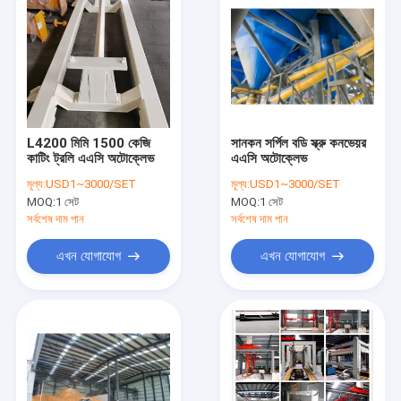
L4200 মিমি 1500 কেজি
সানকন সর্পিল বডি স্ক্রু কনভেয়র
কাটিং ট্রলি এএসি অটোক্লেভ
এএসি অটোক্লেভ
মূল্য:
USD1~3000/SET
মূল্য:
USD1~3000/SET
MOQ:
1 সেট
MOQ:
1 সেট
সর্বশেষ দাম পান
সর্বশেষ দাম পান
এখন যোগাযোগ
এখন যোগাযোগ
বাড়ি
পণ্য
আমাদের সম্পর্কে