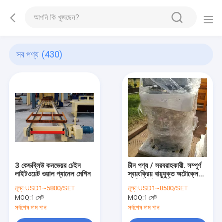
সব পণ্য
(430)
3 কেডব্লিউ কনভেয়র চেইন
চীন পণ্য / সরবরাহকারী. সম্পূর্ণ
লাইটওয়েট ওয়াল প্যানেল মেশিন
স্বয়ংক্রিয় বায়ুযুক্ত অটোক্লেভড
কংক্রিট ইট এএসি ব্লক প্যানেল
মূল্য:
USD1~5800/SET
মূল্য:
USD1~8500/SET
প্ল্যান্ট-ডাস্ট কালেক্টর
MOQ:
1 সেট
MOQ:
1 সেট
সর্বশেষ দাম পান
সর্বশেষ দাম পান