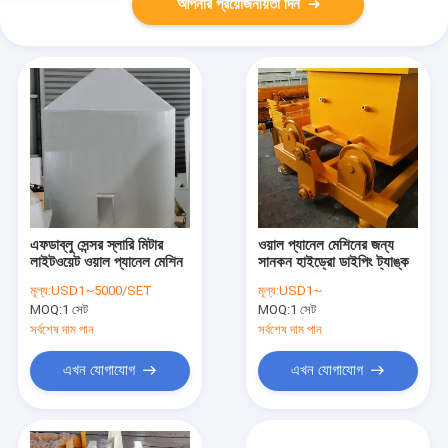
আপনার প্রয়োজনীয়তা দিন
এফডাব্লু সেন্সর স্লারি মিটার
ওয়াল প্যানেল মেশিনের জন্য
লাইটওয়েট ওয়াল প্যানেল মেশিন
সানকন হাইড্রো ডাইপিং ট্যাঙ্ক
মূল্য:
USD1~5000/SET
মূল্য:
USD1~
MOQ:
1 সেট
MOQ:
1 সেট
সর্বশেষ দাম পান
সর্বশেষ দাম পান
এখন যোগাযোগ
এখন যোগাযোগ