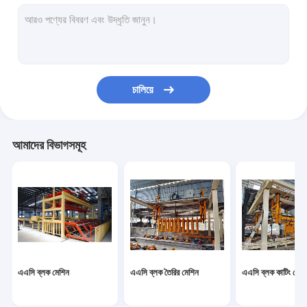
অটোক্লেভড এরেটেড কংক্রিট উত্পাদনের লাইন
ব্লক ব্রিক মেশিন
মোবাইল কংক্রিট ব্লক মেকিং মেশিন
চালিয়ে
এএসি ব্লক প্লান্ট যন্ত্রপাতি
এএসি মেশিন ওভারটেন টেবিল
আমাদের বিভাগসমূহ
এএসি ব্লক মেশিন
এএসি ব্লক তৈরির মেশিন
এএসি ব্লক কাটিং মেশি