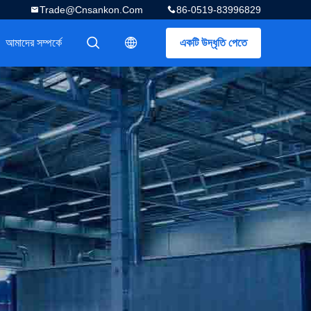
Trade@cnsankon.com
86-0519-83996829
আমাদের সম্পর্কে
একটি উদ্ধৃতি পেতে
描述
描述