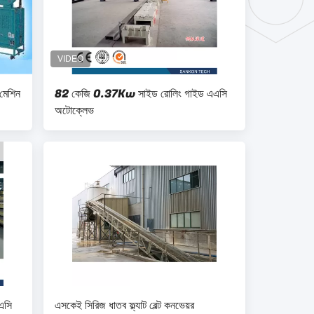
মেশিন
82 কেজি 0.37Kw সাইড রোলিং গাইড এএসি
অটোক্লেভ
এসি
এসকেই সিরিজ ধাতব ফ্ল্যাট বেল্ট কনভেয়র