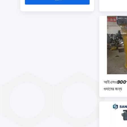
আইএসও9001 ডা
গুদামের জন্য