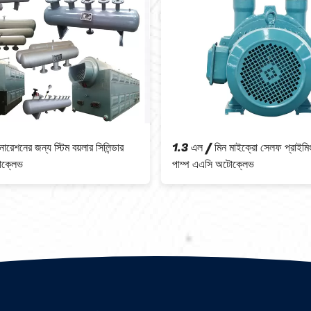
য স্টিম বয়লার সিলিন্ডার
1.3 এল / মিন মাইক্রো সেলফ প্রাইমিং ভ্যাকুয়াম
পাম্প এএসি অটোক্লেভ