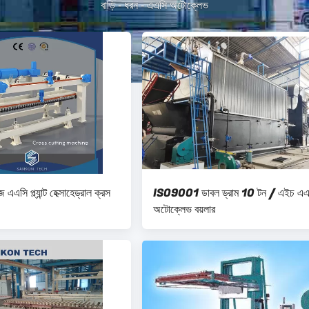
বাড়ি
-
ধরন
-
এএসি অটোক্লেভ
এসি প্ল্যান্ট হেক্সাহেড্রাল ক্রস
ISO9001 ডাবল ড্রাম 10 টন / এইচ এএ
অটোক্লেভ বয়লার