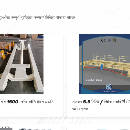
লির সম্পূর্ণ প্রক্রিয়া সম্পর্কে নিশ্চিত থাকতে পারেন।
েজি কাটিং ট্রলি এএসি
সানকন 5.5 মিনিট / পিষ্টক ওভারটर्न টেবিল এএসি
অটোক্লেভ