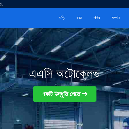
d.
বাড়ি
ধরন
পণ্য
সম্পদ
এএসি অটোক্লেভ
একটি উদ্ধৃতি পেতে