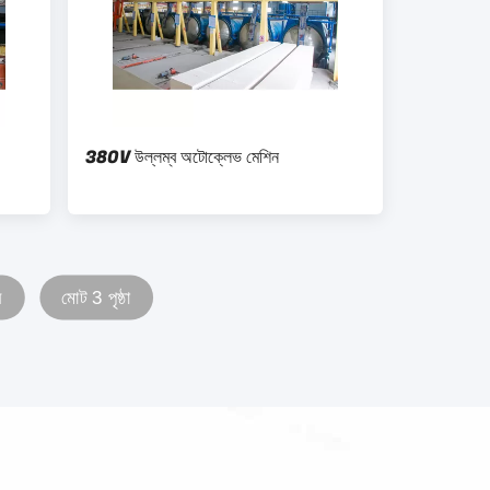
380V উল্লম্ব অটোক্লেভ মেশিন
ষ
মোট 3 পৃষ্ঠা